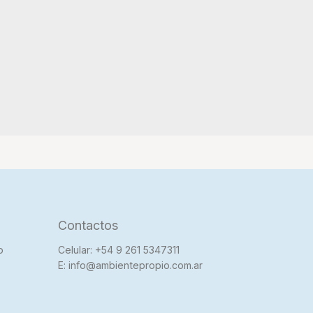
Contactos
o
Celular: +54 9 261 5347311
E: info@ambientepropio.com.ar