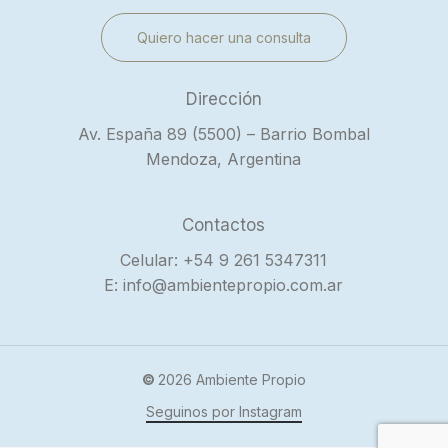
Q
u
i
e
r
o
h
a
c
e
r
u
n
a
c
o
n
s
u
l
t
a
Dirección
Av. España 89 (5500) – Barrio Bombal
Mendoza, Argentina
Contactos
Celular: +54 9 261 5347311
E: info@ambientepropio.com.ar
©
2026
Ambiente Propio
Seguinos por Instagram